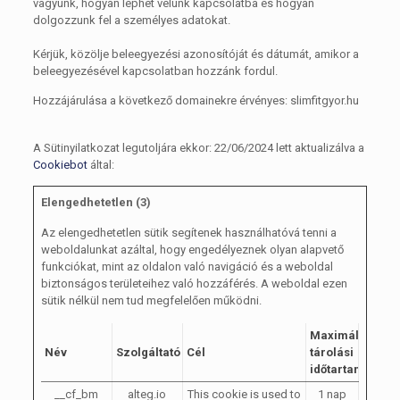
vagyunk, hogyan léphet velünk kapcsolatba és hogyan
dolgozzunk fel a személyes adatokat.
Kérjük, közölje beleegyezési azonosítóját és dátumát, amikor a
beleegyezésével kapcsolatban hozzánk fordul.
Hozzájárulása a következő domainekre érvényes: slimfitgyor.hu
A Sütinyilatkozat legutoljára ekkor: 22/06/2024 lett aktualizálva a
Cookiebot
által:
Elengedhetetlen (3)
Az elengedhetetlen sütik segítenek használhatóvá tenni a
weboldalunkat azáltal, hogy engedélyeznek olyan alapvető
funkciókat, mint az oldalon való navigáció és a weboldal
biztonságos területeihez való hozzáférés. A weboldal ezen
sütik nélkül nem tud megfelelően működni.
Maximális
Név
Szolgáltató
Cél
tárolási
időtartam
__cf_bm
alteg.io
This cookie is used to
1 nap