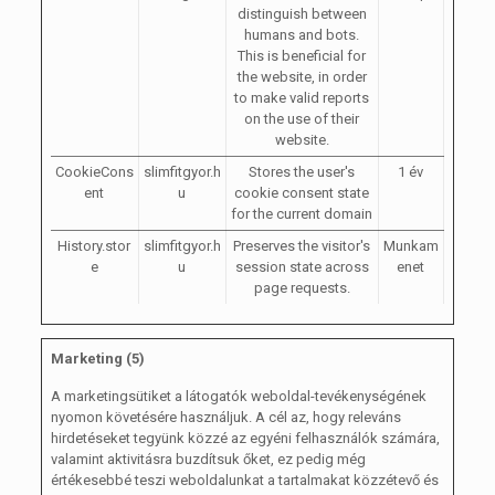
distinguish between
humans and bots.
This is beneficial for
the website, in order
to make valid reports
on the use of their
website.
CookieCons
slimfitgyor.h
Stores the user's
1 év
ent
u
cookie consent state
for the current domain
History.stor
slimfitgyor.h
Preserves the visitor's
Munkam
e
u
session state across
enet
page requests.
Marketing (5)
A marketingsütiket a látogatók weboldal-tevékenységének
nyomon követésére használjuk. A cél az, hogy releváns
hirdetéseket tegyünk közzé az egyéni felhasználók számára,
valamint aktivitásra buzdítsuk őket, ez pedig még
értékesebbé teszi weboldalunkat a tartalmakat közzétevő és