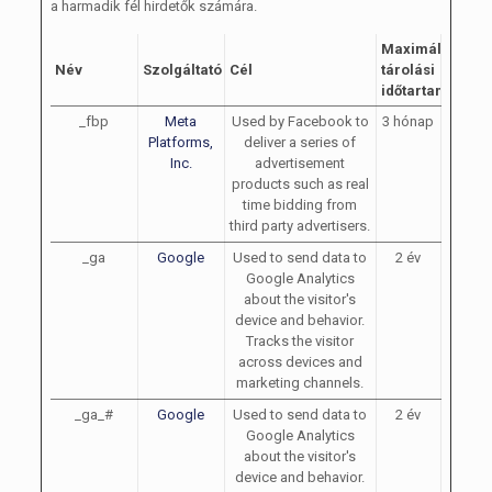
a harmadik fél hirdetők számára.
Maximális
Név
Szolgáltató
Cél
tárolási
időtartam
_fbp
Meta
Used by Facebook to
3 hónap
Platforms,
deliver a series of
Inc.
advertisement
products such as real
time bidding from
third party advertisers.
_ga
Google
Used to send data to
2 év
Google Analytics
about the visitor's
device and behavior.
Tracks the visitor
across devices and
marketing channels.
_ga_#
Google
Used to send data to
2 év
Google Analytics
about the visitor's
device and behavior.