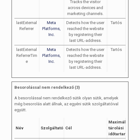
Tracks the visitor
across devices and
marketing channels.
lastExternal
Meta
Detects how the user
Tartós
Referrer
Platforms,
reached the website
Inc.
by registering their
last URL-address.
lastExternal
Meta
Detects how the user
Tartós
ReferrerTim
Platforms,
reached the website
e
Inc.
by registering their
last URL-address.
Besorolással nem rendelkező (3)
A besorolással nem rendelkező sütik olyan sütik, amelyek
még besorolás alatt állnak, az egyéni sütik szolgáltatóival
együtt.
Maximális
Név
Szolgáltató
Cél
tárolási
időtartam