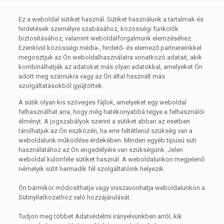
Ez a weboldal sütiket használ. Sütiket használunk a tartalmak és
hirdetések személyre szabásához, közösségi funkciók
biztosításához, valamint weboldalforgalmunk elemzéséhez.
Ezenkívül közösségi média-, hirdető- és elemező partnereinkkel
megosztjuk az Ön weboldalhasználatra vonatkozó adatait, akik
kombinálhatják az adatokat más olyan adatokkal, amelyeket Ön
adott meg számukra vagy az Ön által használt más
szolgáltatásokból gyűjtöttek.
A sütik olyan kis szöveges fájlok, amelyeket egy weboldal
felhasználhat arra, hogy még hatékonyabbá tegye a felhasználói
élményt. A jogszabályok szerint a sütiket abban az esetben
tárolhatjuk az Ön eszközén, ha erre feltétlenül szükség van a
weboldalunk működése érdekében. Minden egyéb típusú süti
használatához az Ön engedélyére van szükségünk. Jelen
weboldal különféle sütiket használ. A weboldalunkon megjelenő
némelyik sütit harmadik fél szolgáltatóink helyezik.
Ön bármikor módosíthatja vagy visszavonhatja weboldalunkon a
Sütinyilatkozathoz való hozzájárulását.
Tudjon meg többet Adatvédelmi irányelvünkben arról, kik